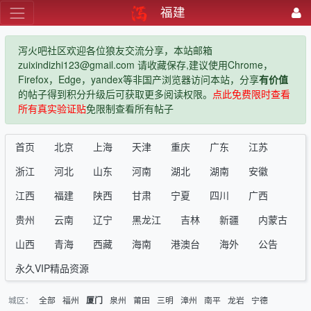
福建
泻火吧社区欢迎各位狼友交流分享，本站邮箱
zuixindizhi123@gmail.com 请收藏保存,建议使用Chrome，
Firefox，Edge，yandex等非国产浏览器访问本站，分享
有价值
的帖子得到积分升级后可获取更多阅读权限。
点此免费限时查看
所有真实验证贴
免限制查看所有帖子
首页
北京
上海
天津
重庆
广东
江苏
浙江
河北
山东
河南
湖北
湖南
安徽
江西
福建
陕西
甘肃
宁夏
四川
广西
贵州
云南
辽宁
黑龙江
吉林
新疆
内蒙古
山西
青海
西藏
海南
港澳台
海外
公告
永久VIP精品资源
城区：
全部
福州
泉州
莆田
三明
漳州
南平
龙岩
宁德
厦门