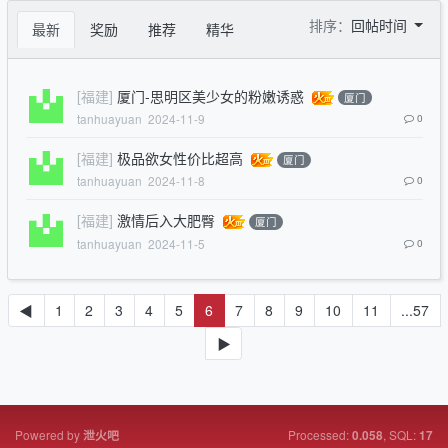
排序：
回帖时间
最新
奖励
推荐
精华
[福建]
厦门-思明区美少女的粉嫩诱惑
厦门
tanhuayuan
2024-11-9
0
[福建]
极品欲女性价比超高
厦门
tanhuayuan
2024-11-8
0
[福建]
激情后入大肥臀
厦门
tanhuayuan
2024-11-5
0
◀
1
2
3
4
5
6
7
8
9
10
11
...57
▶
Powered by
Processed:
, SQL:
泄火吧
0.058
17