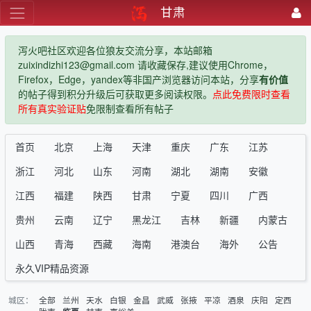
甘肃
泻火吧社区欢迎各位狼友交流分享，本站邮箱
zuixindizhi123@gmail.com 请收藏保存,建议使用Chrome，
Firefox，Edge，yandex等非国产浏览器访问本站，分享
有价值
的帖子得到积分升级后可获取更多阅读权限。
点此免费限时查看
所有真实验证贴
免限制查看所有帖子
首页
北京
上海
天津
重庆
广东
江苏
浙江
河北
山东
河南
湖北
湖南
安徽
江西
福建
陕西
甘肃
宁夏
四川
广西
贵州
云南
辽宁
黑龙江
吉林
新疆
内蒙古
山西
青海
西藏
海南
港澳台
海外
公告
永久VIP精品资源
城区：
全部
兰州
天水
白银
金昌
武威
张掖
平凉
酒泉
庆阳
定西