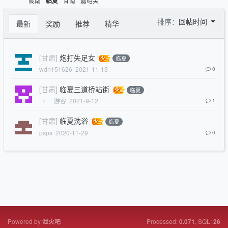
陇南
甘南
嘉峪关
临夏
排序：
回帖时间
最新
奖励
推荐
精华
[甘肃]
炮打失足女
临夏
wdn151626
2021-11-13
0
[甘肃]
临夏三道桥站街
临夏
←
游客
2021-9-12
1
[甘肃]
临夏洗浴
临夏
psps
2020-11-29
0
Powered by
Processed:
, SQL:
泄火吧
0.071
26