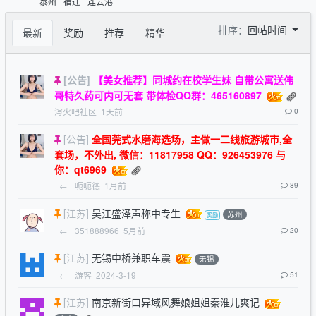
泰州
宿迁
连云港
排序：
回帖时间
最新
奖励
推荐
精华
[公告]
【美女推荐】同城约在校学生妹 自带公寓送伟
哥特久药可内可无套 带体检QQ群：465160897
泻火吧社区
1天前
0
[公告]
全国莞式水磨海选场，主做一二线旅游城市,全
套场，不外出, 微信：11817958 QQ：926453976 与
你：qt6969
←
呃呃德
1月前
89
[江苏]
吴江盛泽声称中专生
苏州
←
351888966
5月前
20
[江苏]
无锡中桥兼职车震
无锡
←
游客
2024-3-19
51
[江苏]
南京新街口异域风舞娘姐姐秦淮儿爽记