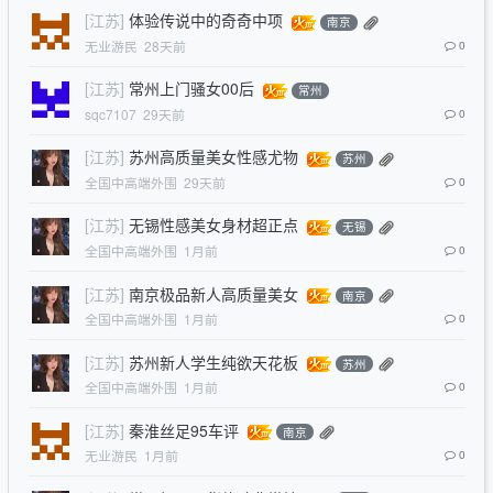
[江苏]
体验传说中的奇奇中项
南京
无业游民
28天前
0
[江苏]
常州上门骚女00后
常州
sqc7107
29天前
0
[江苏]
苏州高质量美女性感尤物
苏州
全国中高端外围
29天前
0
[江苏]
无锡性感美女身材超正点
无锡
全国中高端外围
1月前
0
[江苏]
南京极品新人高质量美女
南京
全国中高端外围
1月前
0
[江苏]
苏州新人学生纯欲天花板
苏州
全国中高端外围
1月前
0
[江苏]
秦淮丝足95车评
南京
无业游民
1月前
0