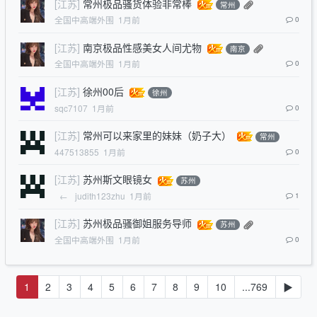
[江苏]
常州极品骚货体验非常棒
常州
全国中高端外围
1月前
0
[江苏]
南京极品性感美女人间尤物
南京
全国中高端外围
1月前
0
[江苏]
徐州00后
徐州
sqc7107
1月前
0
[江苏]
常州可以来家里的妹妹（奶子大）
常州
447513855
1月前
0
[江苏]
苏州斯文眼镜女
苏州
←
judith123zhu
1月前
1
[江苏]
苏州极品骚御姐服务导师
苏州
全国中高端外围
1月前
0
1
2
3
4
5
6
7
8
9
10
...769
▶