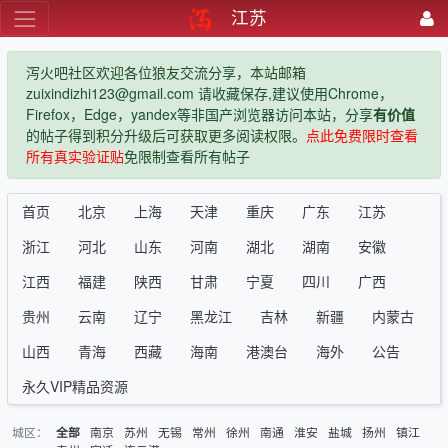
江苏
泻火吧社区欢迎各位狼友交流分享，本站邮箱
zuixindizhi123@gmail.com 请收藏保存,建议使用Chrome，
Firefox，Edge，yandex等非国产浏览器访问本站，分享
有价值
的帖子得到积分升级后可获取更多阅读权限。
点此免费限时查看
所有真实验证贴
免限制查看所有帖子
首页
北京
上海
天津
重庆
广东
江苏
浙江
河北
山东
河南
湖北
湖南
安徽
江西
福建
陕西
甘肃
宁夏
四川
广西
贵州
云南
辽宁
黑龙江
吉林
新疆
内蒙古
山西
青海
西藏
海南
港澳台
海外
公告
永久VIP精品资源
城区：
南京
苏州
无锡
常州
徐州
南通
淮安
盐城
扬州
镇江
全部