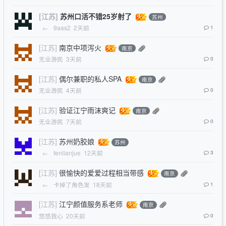
[江苏]
苏州口活不错25岁射了
苏州
←
9aas2
2天前
1
[江苏]
南京中项泻火
南京
无业游民
3天前
0
[江苏]
偶尔兼职的私人SPA
南京
无业游民
4天前
0
[江苏]
验证江宁雨沫爽记
南京
无业游民
7天前
0
[江苏]
苏州奶胶娘
苏州
←
fenlianjue
12天前
3
[江苏]
很愉快的爱爱过程相当带感
南京
←
卡掉了角色发
18天前
1
[江苏]
江宁颜值服务系老师
南京
悠悠我心
20天前
0