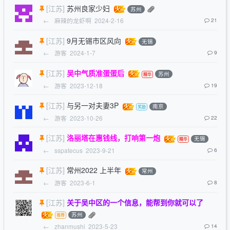
[江苏]
苏州良家少妇
苏州
←
麻辣的龙虾啊
2024-2-16
21
[江苏]
9月无锡市区风向
无锡
←
游客
2024-1-7
9
[江苏]
吴中气质准蛋蛋后
苏州
←
游客
2023-12-18
19
[江苏]
与另一对夫妻3P
南京
←
游客
2023-10-26
22
[江苏]
洛丽塔在惠钱线，打响第一炮
无锡
←
sspatecus
2023-9-21
6
[江苏]
常州2022 上半年
常州
←
游客
2023-6-1
8
[江苏]
关于吴中区的一个信息，能帮到你就可以了
苏州
←
zhanmushi
2023-5-23
14