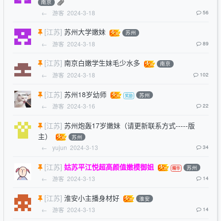
南京
←
游客
2024-3-18
56
[江苏]
苏州大学嫩妹
苏州
←
游客
2024-3-18
89
[江苏]
南京白嫩学生妹毛少水多
南京
←
游客
2024-3-18
102
[江苏]
苏州18岁幼师
苏州
←
游客
2024-3-16
22
[江苏]
苏州炮轰17岁嫩妹（请更新联系方式-----版
主）
苏州
←
yujun
2024-3-13
34
[江苏]
姑苏平江悦超高颜值嫩模御姐
苏州
←
游客
2024-3-13
14
[江苏]
淮安小主播身材好
淮安
←
游客
2024-3-13
14