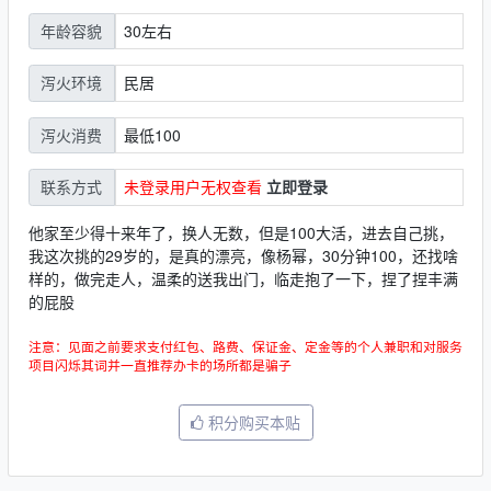
30左右
年龄容貌
民居
泻火环境
最低100
泻火消费
未登录用户无权查看
立即登录
联系方式
他家至少得十来年了，换人无数，但是100大活，进去自己挑，
我这次挑的29岁的，是真的漂亮，像杨幂，30分钟100，还找啥
样的，做完走人，温柔的送我出门，临走抱了一下，捏了捏丰满
的屁股
注意：见面之前要求支付红包、路费、保证金、定金等的个人兼职和对服务
项目闪烁其词并一直推荐办卡的场所都是骗子
积分购买本贴