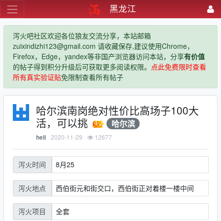
黑龙江
泻火吧社区欢迎各位狼友交流分享，本站邮箱
zuixindizhi123@gmail.com 请收藏保存,建议使用Chrome，
Firefox，Edge，yandex等非国产浏览器访问本站，分享
有价值
的帖子得到积分升级后可获取更多阅读权限。
点此免费限时查看
所有真实验证贴
免限制查看所有帖子
哈尔滨南岗绝对性价比高场子100大
活，可以挑
哈尔滨
2020-11-29
12677
heli
8月25
泻火时间
西伯街元和街交口，西伯街正对着楼一楼中间
泻火地点
全套
泻火项目