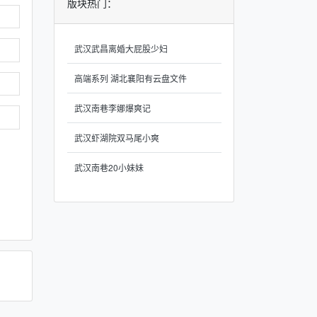
版块热门：
武汉武昌离婚大屁股少妇
高端系列 湖北襄阳有云盘文件
武汉南巷李娜爆爽记
武汉虾湖院双马尾小爽
武汉南巷20小妹妹