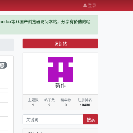
登录
ge，yandex等非国产浏览器访问本站，分享
有价值
的帖
发新帖
感
新作
主题数
帖子数
精华数
注册排名
1
2
0
10430
搜索