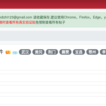
hi123@gmail.com 请收藏保存,建议使用Chrome，Firefox，Ed
限时查看所有真实验证贴
免限制查看所有帖子
件
武汉
黄冈
荆门
襄樊
宜昌
鄂州
孝