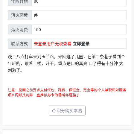
80
年龄容貌
差
泻火环境
150
泻火消费
未登录用户无权查看
立即登录
联系方式
晚上八点打车来到玉兰路，来回逛了几圈，在第二条巷子看到个
年轻的，跟着上楼，开干，重点是口的真爽 口了得有十分钟 太
刺激了。
注意：见面之前要求支付红包、路费、保证金、定金等的个人兼职和对服务
项目闪烁其词并一直推荐办卡的场所都是骗子
积分购买本贴