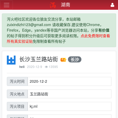
湖南
泻火吧社区欢迎各位狼友交流分享，本站邮箱
zuixindizhi123@gmail.com 请收藏保存,建议使用Chrome，
Firefox，Edge，yandex等非国产浏览器访问本站，分享
有价值
的帖子得到积分升级后可获取更多阅读权限。
点此免费限时查看
所有真实验证贴
免限制查看所有帖子
长沙玉兰路站街
长沙
2020-12-9
13595
heli
2020-12-2
泻火时间
玉兰路站街
泻火地点
kj,ml
泻火项目