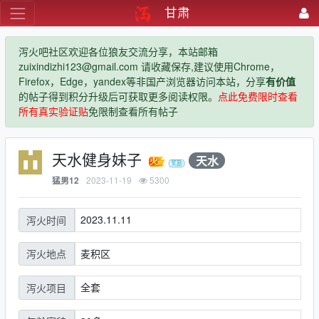
甘肃
泻火吧社区欢迎各位狼友交流分享，本站邮箱
zuixindizhi123@gmail.com 请收藏保存,建议使用Chrome，
Firefox，Edge，yandex等非国产浏览器访问本站，分享
有价值
的帖子得到积分升级后可获取更多阅读权限。
点此免费限时查看
所有真实验证贴
免限制查看所有帖子
天水健身妹子
天水
2023-11-19
5300
猛男12
2023.11.11
泻火时间
麦积区
泻火地点
全套
泻火项目