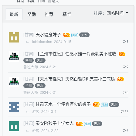
陇南
临夏
甘南
嘉峪关
排序：
回帖时间
最新
奖励
推荐
精华
[甘肃]
天水健身妹子
天水
←
labixiaoxinn
2024-9-15
8
[甘肃]
【兰州市性息】性感水娃一对豪乳美不胜收
兰州
天水
鲁班大师
2024-6-21
0
[甘肃]
【天水市性息】天然白皙D乳完美小三气质
兰州
天水
鲁班大师
2024-6-21
0
[甘肃]
甘肃天水一个便宜泻火的嫂子
天水
←
游客
2024-3-4
12
[甘肃]
秦安陪孩子上学女人
天水
←
游客
2024-2-22
4