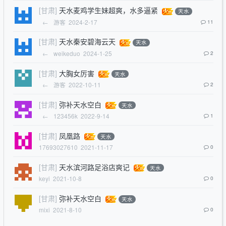
[甘肃]
天水麦鸡学生妹超爽，水多逼紧
天水
←
游客
2024-2-17
11
[甘肃]
天水秦安碧海云天
天水
←
weikeduo
2024-1-25
2
[甘肃]
大胸女厉害
天水
←
游客
2022-10-11
2
[甘肃]
弥补天水空白
天水
←
123456k
2022-9-14
1
[甘肃]
凤凰路
天水
17693027610
2021-11-17
0
[甘肃]
天水滨河路足浴店爽记
天水
keyi
2021-10-8
0
[甘肃]
弥补天水空白
天水
mixi
2021-8-10
0