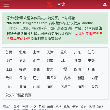
甘肃
泻火吧社区欢迎各位狼友交流分享，本站邮箱
zuixindizhi123@gmail.com 请收藏保存,建议使用Chrome，
Firefox，Edge，yandex等非国产浏览器访问本站，分享
有价值
的帖子得到积分升级后可获取更多阅读权限。
点此免费限时查看
所有真实验证贴
免限制查看所有帖子
首页
北京
上海
天津
重庆
广东
江苏
浙江
河北
山东
河南
湖北
湖南
安徽
江西
福建
陕西
甘肃
宁夏
四川
广西
贵州
云南
辽宁
黑龙江
吉林
新疆
内蒙古
山西
青海
西藏
海南
港澳台
海外
公告
永久VIP精品资源
城区：
全部
兰州
白银
金昌
武威
张掖
平凉
酒泉
庆阳
定西
天水